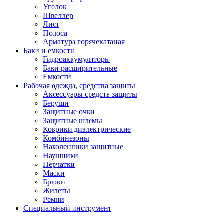
Уголок
Швеллер
Лист
Полоса
Арматура горячекатаная
Баки и емкости
Гидроаккумуляторы
Баки расширительные
Ёмкости
Рабочая одежда, средства защиты
Аксессуары средств защиты
Беруши
Защитные очки
Защитные шлемы
Коврики диэлектрические
Комбинезоны
Наколенники защитные
Наушники
Перчатки
Маски
Брюки
Жилеты
Ремни
Специальный инструмент