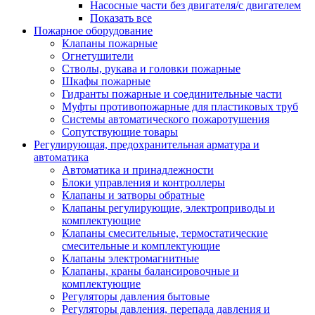
Насосные части без двигателя/с двигателем
Показать все
Пожарное оборудование
Клапаны пожарные
Огнетушители
Стволы, рукава и головки пожарные
Шкафы пожарные
Гидранты пожарные и соединительные части
Муфты противопожарные для пластиковых труб
Системы автоматического пожаротушения
Сопутствующие товары
Регулирующая, предохранительная арматура и
автоматика
Автоматика и принадлежности
Блоки управления и контроллеры
Клапаны и затворы обратные
Клапаны регулирующие, электроприводы и
комплектующие
Клапаны смесительные, термостатические
смесительные и комплектующие
Клапаны электромагнитные
Клапаны, краны балансировочные и
комплектующие
Регуляторы давления бытовые
Регуляторы давления, перепада давления и