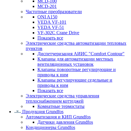
MCD-100
MCD-201
Частотные преобразователи
ONI A150
VEDA VF-101
VEDA VF-51
VF-302C Crane Drive
Показать все
Электрические средства автоматизации тепловых
пунктов
Диспетчеризация АИИС "Comfort Contour"
Клапаны для автоматизации местных
вентиляционных установок
Клапаны поворотные регулирующие и
приводы к ним
Клапаны регулирующие седельные и
приводы к ним
Показать все
Электрические средства управления
теплоснабжением коттеджей
Комнатные термостаты
Продукция Grundfos
Автоматизация и КИП Grundfos
Датчики давления Grundfos
Кондиционеры Grundfos