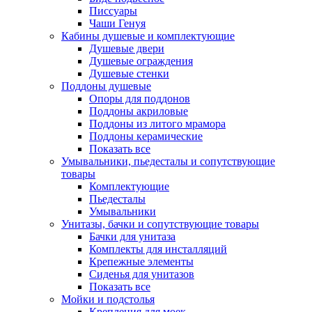
Писсуары
Чаши Генуя
Кабины душевые и комплектующие
Душевые двери
Душевые ограждения
Душевые стенки
Поддоны душевые
Опоры для поддонов
Поддоны акриловые
Поддоны из литого мрамора
Поддоны керамические
Показать все
Умывальники, пьедесталы и сопутствующие
товары
Комплектующие
Пьедесталы
Умывальники
Унитазы, бачки и сопутствующие товары
Бачки для унитаза
Комплекты для инсталляций
Крепежные элементы
Сиденья для унитазов
Показать все
Мойки и подстолья
Крепления для моек