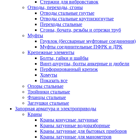
Стержни для вибровставок
Отводы, переходы, сгоны
Отводы стальные гнутые
Отводы стальные крутоизогнутые
Переходы стальные
Сгоны, бочата, резьбы и отрезки труб
Муфты
Грувлок (бессварные муфтовые соединения)
Муфты соединительные ПФРК и ДРК
Крепежные элементы
Болты, гайки и шайбы
Винт-шурупы, болты анкерные и дюбели
Перфорированный крепеж
Хомуты
Показать все
Опоры стальные
Тройники стальные
Фланцы стальные
Заглушки стальные
Запорная арматура и электроприводы
Краны
Краны конусные латунные
Краны латунные водоразборные
Краны латунные для бытовых приборов
Краны латунные для манометров