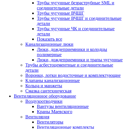
Трубы чугунные безраструбные SML и
соединительные детали
Трубы чугунные ВЧШГ
Трубы чугунные ВЧШГ и соединительные
детали
Трубы чугунные ЧК и соединительные
детали
Показать все
Канализационные люки
Люки, дождеприемники и колодцы
полимерные
Люки, дождеприемники и трапы чугунные
Трубы асбестоцементные и соединительные
детали
Воронки, лотки водосточные и комплектующие
Клапаны канализационные
Кольца и манжеты
Смазка сантехническая
Вентиляционное оборудование
Воздухоотводчики
Вантузы вентиляционные
Краны Маевского
Вентиляция
Вентиляторы
Вентиляционные комплекты