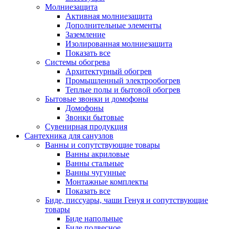
Молниезащита
Активная молниезащита
Дополнительные элементы
Заземление
Изолированная молниезащита
Показать все
Системы обогрева
Архитектурный обогрев
Промышленный электрообогрев
Теплые полы и бытовой обогрев
Бытовые звонки и домофоны
Домофоны
Звонки бытовые
Сувенирная продукция
Сантехника для санузлов
Ванны и сопутствующие товары
Ванны акриловые
Ванны стальные
Ванны чугунные
Монтажные комплекты
Показать все
Биде, писсуары, чаши Генуя и сопутствующие
товары
Биде напольные
Биде подвесное