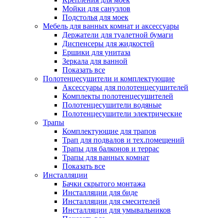
Мойки для санузлов
Подстолья для моек
Мебель для ванных комнат и аксессуары
Держатели для туалетной бумаги
Диспенсеры для жидкостей
Ершики для унитаза
Зеркала для ванной
Показать все
Полотенцесушители и комплектующие
Аксессуары для полотенцесушителей
Комплекты полотенцесушителей
Полотенцесушители водяные
Полотенцесушители электрические
Трапы
Комплектующие для трапов
Трап для подвалов и тех.помещений
Трапы для балконов и террас
Трапы для ванных комнат
Показать все
Инсталляции
Бачки скрытого монтажа
Инсталляции для биде
Инсталляции для смесителей
Инсталляции для умывальников