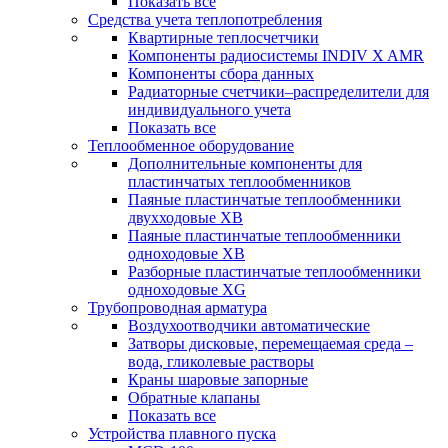
Показать все
Средства учета теплопотребления
Квартирные теплосчетчики
Компоненты радиосистемы INDIV X AMR
Компоненты сбора данных
Радиаторные счетчики–распределители для
индивидуального учета
Показать все
Теплообменное оборудование
Дополнительные компоненты для
пластинчатых теплообменников
Паяные пластинчатые теплообменники
двухходовые XB
Паяные пластинчатые теплообменники
одноходовые ХВ
Разборные пластинчатые теплообменники
одноходовые ХG
Трубопроводная арматура
Воздухоотводчики автоматические
Затворы дисковые, перемещаемая среда –
вода, гликолевые растворы
Краны шаровые запорные
Обратные клапаны
Показать все
Устройства плавного пуска