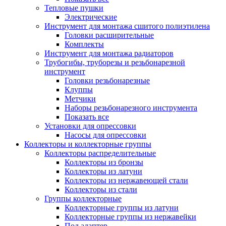
Тепловые пушки
Электрические
Инструмент для монтажа сшитого полиэтилена
Головки расширительные
Комплекты
Инструмент для монтажа радиаторов
Трубогибы, труборезы и резьбонарезной
инструмент
Головки резьбонарезные
Клуппы
Метчики
Наборы резьбонарезного инструмента
Показать все
Установки для опрессовки
Насосы для опрессовки
Коллекторы и коллекторные группы
Коллекторы распределительные
Коллекторы из бронзы
Коллекторы из латуни
Коллекторы из нержавеющей стали
Коллекторы из стали
Группы коллекторные
Коллекторные группы из латуни
Коллекторные группы из нержавейки
Под адаптер