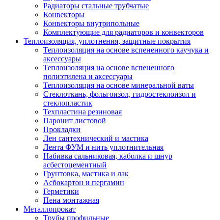
Радиаторы стальные трубчатые
Конвекторы
Конвекторы внутрипольные
Комплектующие для радиаторов и конвекторов
Теплоизоляция, уплотнения, защитные покрытия
Теплоизоляция на основе вспененного каучука и
аксессуары
Теплоизоляция на основе вспененного
полиэтилена и аксессуары
Теплоизоляция на основе минеральной ваты
Стеклоткань, фольгоизол, гидростеклоизол и
стеклопластик
Техпластина резиновая
Паронит листовой
Прокладки
Лен сантехнический и мастика
Лента ФУМ и нить уплотнительная
Набивка сальниковая, каболка и шнур
асбестоцементный
Грунтовка, мастика и лак
Асбокартон и пергамин
Герметики
Пена монтажная
Металлопрокат
Трубы профильные