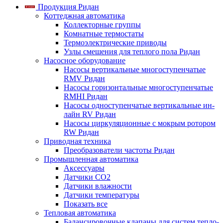
Продукция Ридан
Коттеджная автоматика
Коллекторные группы
Комнатные термостаты
Термоэлектрические приводы
Узлы смешения для теплого пола Ридан
Насосное оборудование
Насосы вертикальные многоступенчатые
RMV Ридан
Насосы горизонтальные многоступенчатые
RMHI Ридан
Насосы одноступенчатые вертикальные ин-
лайн RV Ридан
Насосы циркуляционные с мокрым ротором
RW Ридан
Приводная техника
Преобразователи частоты Ридан
Промышленная автоматика
Аксессуары
Датчики CO2
Датчики влажности
Датчики температуры
Показать все
Тепловая автоматика
Балансировочные клапаны для систем тепло-