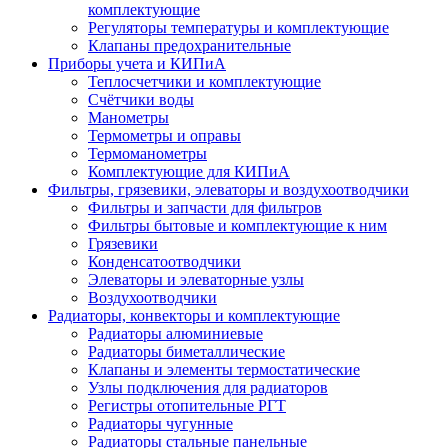
комплектующие
Регуляторы температуры и комплектующие
Клапаны предохранительные
Приборы учета и КИПиА
Теплосчетчики и комплектующие
Счётчики воды
Манометры
Термометры и оправы
Термоманометры
Комплектующие для КИПиА
Фильтры, грязевики, элеваторы и воздухоотводчики
Фильтры и запчасти для фильтров
Фильтры бытовые и комплектующие к ним
Грязевики
Конденсатоотводчики
Элеваторы и элеваторные узлы
Воздухоотводчики
Радиаторы, конвекторы и комплектующие
Радиаторы алюминиевые
Радиаторы биметаллические
Клапаны и элементы термостатические
Узлы подключения для радиаторов
Регистры отопительные РГТ
Радиаторы чугунные
Радиаторы стальные панельные