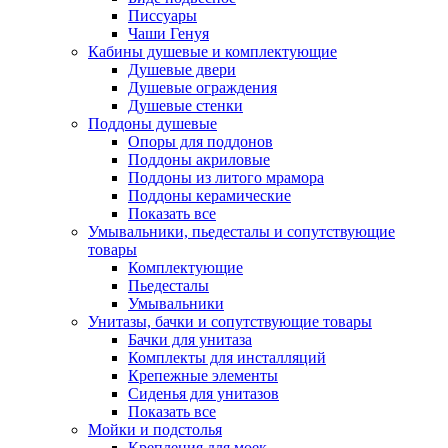
Писсуары
Чаши Генуя
Кабины душевые и комплектующие
Душевые двери
Душевые ограждения
Душевые стенки
Поддоны душевые
Опоры для поддонов
Поддоны акриловые
Поддоны из литого мрамора
Поддоны керамические
Показать все
Умывальники, пьедесталы и сопутствующие
товары
Комплектующие
Пьедесталы
Умывальники
Унитазы, бачки и сопутствующие товары
Бачки для унитаза
Комплекты для инсталляций
Крепежные элементы
Сиденья для унитазов
Показать все
Мойки и подстолья
Крепления для моек