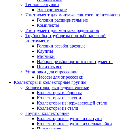
Тепловые пушки
Электрические
Инструмент для монтажа сшитого полиэтилена
Головки расширительные
Комплекты
Инструмент для монтажа радиаторов
Трубогибы, труборезы и резьбонарезной
инструмент
Головки резьбонарезные
Клуппы
Метчики
Наборы резьбонарезного инструмента
Показать все
Установки для опрессовки
Насосы для опрессовки
Коллекторы и коллекторные группы
Коллекторы распределительные
Коллекторы из бронзы
Коллекторы из латуни
Коллекторы из нержавеющей стали
Коллекторы из стали
Группы коллекторные
Коллекторные группы из латуни
Коллекторные группы из нержавейки
Под адаптер