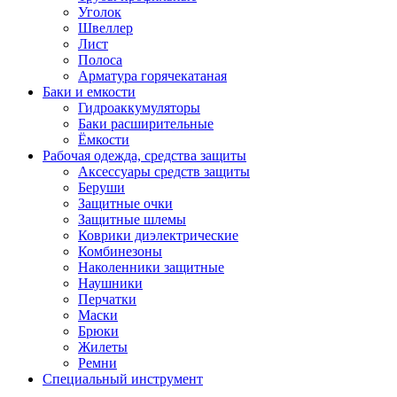
Уголок
Швеллер
Лист
Полоса
Арматура горячекатаная
Баки и емкости
Гидроаккумуляторы
Баки расширительные
Ёмкости
Рабочая одежда, средства защиты
Аксессуары средств защиты
Беруши
Защитные очки
Защитные шлемы
Коврики диэлектрические
Комбинезоны
Наколенники защитные
Наушники
Перчатки
Маски
Брюки
Жилеты
Ремни
Специальный инструмент