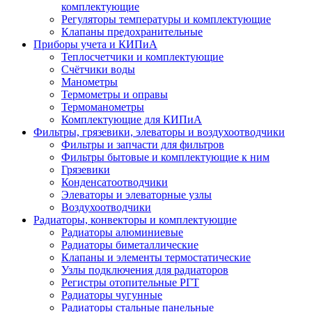
комплектующие
Регуляторы температуры и комплектующие
Клапаны предохранительные
Приборы учета и КИПиА
Теплосчетчики и комплектующие
Счётчики воды
Манометры
Термометры и оправы
Термоманометры
Комплектующие для КИПиА
Фильтры, грязевики, элеваторы и воздухоотводчики
Фильтры и запчасти для фильтров
Фильтры бытовые и комплектующие к ним
Грязевики
Конденсатоотводчики
Элеваторы и элеваторные узлы
Воздухоотводчики
Радиаторы, конвекторы и комплектующие
Радиаторы алюминиевые
Радиаторы биметаллические
Клапаны и элементы термостатические
Узлы подключения для радиаторов
Регистры отопительные РГТ
Радиаторы чугунные
Радиаторы стальные панельные