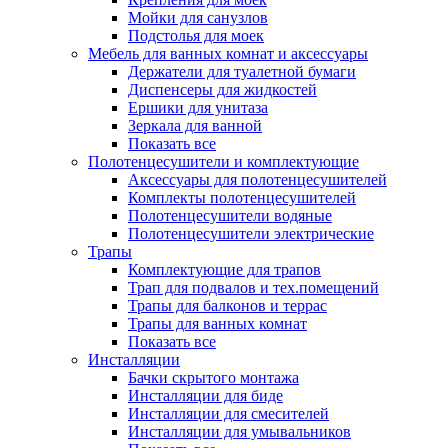
Мойки для санузлов
Подстолья для моек
Мебель для ванных комнат и аксессуары
Держатели для туалетной бумаги
Диспенсеры для жидкостей
Ершики для унитаза
Зеркала для ванной
Показать все
Полотенцесушители и комплектующие
Аксессуары для полотенцесушителей
Комплекты полотенцесушителей
Полотенцесушители водяные
Полотенцесушители электрические
Трапы
Комплектующие для трапов
Трап для подвалов и тех.помещений
Трапы для балконов и террас
Трапы для ванных комнат
Показать все
Инсталляции
Бачки скрытого монтажа
Инсталляции для биде
Инсталляции для смесителей
Инсталляции для умывальников