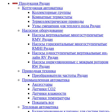
Продукция Ридан
Коттеджная автоматика
Коллекторные группы
Комнатные термостаты
Термоэлектрические приводы
Узлы смешения для теплого пола Ридан
Насосное оборудование
Насосы вертикальные многоступенчатые
RMV Ридан
Насосы горизонтальные многоступенчатые
RMHI Ридан
Насосы одноступенчатые вертикальные ин-
лайн RV Ридан
Насосы циркуляционные с мокрым ротором
RW Ридан
Приводная техника
Преобразователи частоты Ридан
Промышленная автоматика
Аксессуары
Датчики CO2
Датчики влажности
Датчики температуры
Показать все
Тепловая автоматика
Балансировочные клапаны для систем тепло-