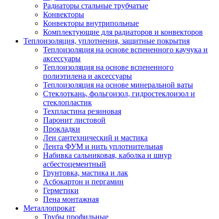
Радиаторы стальные трубчатые
Конвекторы
Конвекторы внутрипольные
Комплектующие для радиаторов и конвекторов
Теплоизоляция, уплотнения, защитные покрытия
Теплоизоляция на основе вспененного каучука и
аксессуары
Теплоизоляция на основе вспененного
полиэтилена и аксессуары
Теплоизоляция на основе минеральной ваты
Стеклоткань, фольгоизол, гидростеклоизол и
стеклопластик
Техпластина резиновая
Паронит листовой
Прокладки
Лен сантехнический и мастика
Лента ФУМ и нить уплотнительная
Набивка сальниковая, каболка и шнур
асбестоцементный
Грунтовка, мастика и лак
Асбокартон и пергамин
Герметики
Пена монтажная
Металлопрокат
Трубы профильные