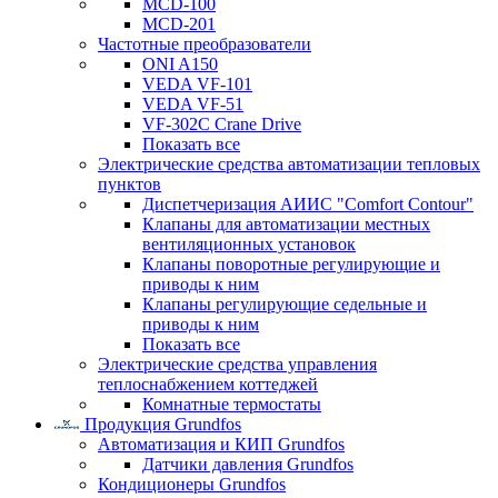
MCD-100
MCD-201
Частотные преобразователи
ONI A150
VEDA VF-101
VEDA VF-51
VF-302C Crane Drive
Показать все
Электрические средства автоматизации тепловых
пунктов
Диспетчеризация АИИС "Comfort Contour"
Клапаны для автоматизации местных
вентиляционных установок
Клапаны поворотные регулирующие и
приводы к ним
Клапаны регулирующие седельные и
приводы к ним
Показать все
Электрические средства управления
теплоснабжением коттеджей
Комнатные термостаты
Продукция Grundfos
Автоматизация и КИП Grundfos
Датчики давления Grundfos
Кондиционеры Grundfos