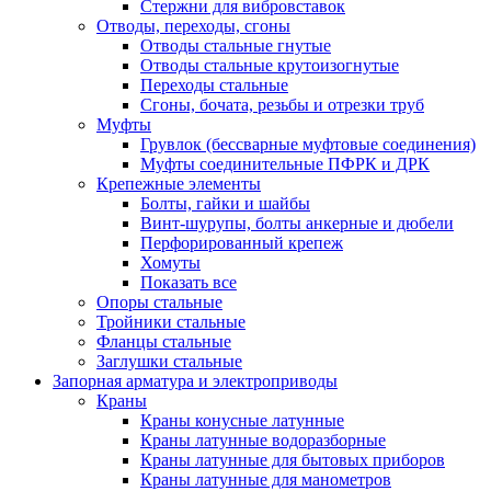
Стержни для вибровставок
Отводы, переходы, сгоны
Отводы стальные гнутые
Отводы стальные крутоизогнутые
Переходы стальные
Сгоны, бочата, резьбы и отрезки труб
Муфты
Грувлок (бессварные муфтовые соединения)
Муфты соединительные ПФРК и ДРК
Крепежные элементы
Болты, гайки и шайбы
Винт-шурупы, болты анкерные и дюбели
Перфорированный крепеж
Хомуты
Показать все
Опоры стальные
Тройники стальные
Фланцы стальные
Заглушки стальные
Запорная арматура и электроприводы
Краны
Краны конусные латунные
Краны латунные водоразборные
Краны латунные для бытовых приборов
Краны латунные для манометров