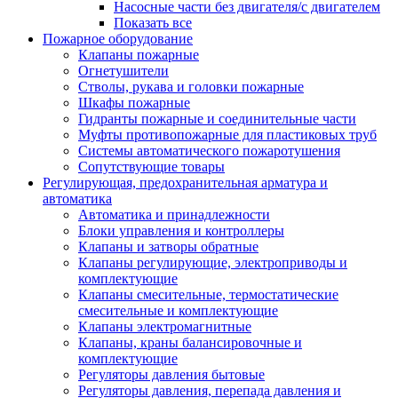
Насосные части без двигателя/с двигателем
Показать все
Пожарное оборудование
Клапаны пожарные
Огнетушители
Стволы, рукава и головки пожарные
Шкафы пожарные
Гидранты пожарные и соединительные части
Муфты противопожарные для пластиковых труб
Системы автоматического пожаротушения
Сопутствующие товары
Регулирующая, предохранительная арматура и
автоматика
Автоматика и принадлежности
Блоки управления и контроллеры
Клапаны и затворы обратные
Клапаны регулирующие, электроприводы и
комплектующие
Клапаны смесительные, термостатические
смесительные и комплектующие
Клапаны электромагнитные
Клапаны, краны балансировочные и
комплектующие
Регуляторы давления бытовые
Регуляторы давления, перепада давления и