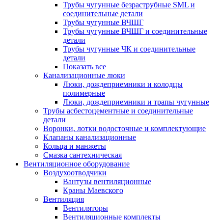
Трубы чугунные безраструбные SML и
соединительные детали
Трубы чугунные ВЧШГ
Трубы чугунные ВЧШГ и соединительные
детали
Трубы чугунные ЧК и соединительные
детали
Показать все
Канализационные люки
Люки, дождеприемники и колодцы
полимерные
Люки, дождеприемники и трапы чугунные
Трубы асбестоцементные и соединительные
детали
Воронки, лотки водосточные и комплектующие
Клапаны канализационные
Кольца и манжеты
Смазка сантехническая
Вентиляционное оборудование
Воздухоотводчики
Вантузы вентиляционные
Краны Маевского
Вентиляция
Вентиляторы
Вентиляционные комплекты