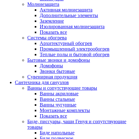
Молниезащита
Активная молниезащита
Дополнительные элементы
Заземление
Изолированная молниезащита
Показать все
Системы обогрева
Архитектурный обогрев
Промышленный электрообогрев
Теплые полы и бытовой обогрев
Бытовые звонки и домофоны
Домофоны
Звонки бытовые
Сувенирная продукция
Сантехника для санузлов
Ванны и сопутствующие товары
Ванны акриловые
Ванны стальные
Ванны чугунные
Монтажные комплекты
Показать все
Биде, писсуары, чаши Генуя и сопутствующие
товары
Биде напольные
Биде подвесное