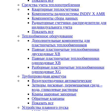
Показать все
Средства учета теплопотребления
Квартирные теплосчетчики
Компоненты радиосистемы INDIV X AMR
Компоненты сбора данных
Радиаторные счетчики–распределители для
индивидуального учета
Показать все
Теплообменное оборудование
Дополнительные компоненты для
пластинчатых теплообменников
Паяные пластинчатые теплообменники
двухходовые XB
Паяные пластинчатые теплообменники
одноходовые ХВ
Разборные пластинчатые теплообменники
одноходовые ХG
Трубопроводная арматура
Воздухоотводчики автоматические
Затворы дисковые, перемещаемая среда –
вода, гликолевые растворы
Краны шаровые запорные
Обратные клапаны
Показать все
Устройства плавного пуска