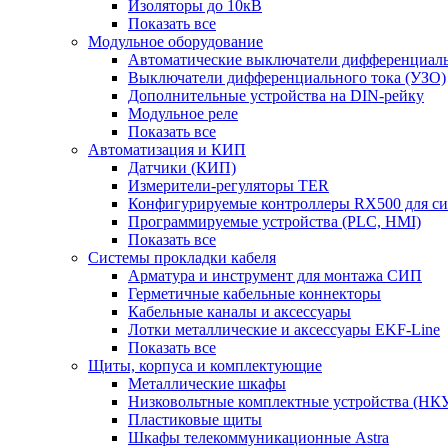
Изоляторы до 10кВ
Показать все
Модульное оборудование
Автоматические выключатели дифференциаль
Выключатели дифференциального тока (УЗО)
Дополнительные устройства на DIN-рейку
Модульное реле
Показать все
Автоматизация и КИП
Датчики (КИП)
Измерители-регуляторы TER
Конфигурируемые контроллеры RX500 для с
Программируемые устройства (PLC, HMI)
Показать все
Системы прокладки кабеля
Арматура и инструмент для монтажа СИП
Герметичные кабельные коннекторы
Кабельные каналы и аксессуары
Лотки металлические и аксессуары EKF-Line
Показать все
Щиты, корпуса и комплектующие
Металлические шкафы
Низковольтные комплектные устройства (НК
Пластиковые щиты
Шкафы телекоммуникационные Astra