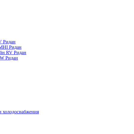
V Ридан
MHI Ридан
айн RV Ридан
RW Ридан
 и холодоснабжения