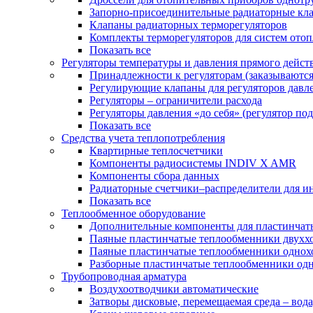
Запорно-присоединительные радиаторные кл
Клапаны радиаторных терморегуляторов
Комплекты терморегуляторов для систем ото
Показать все
Регуляторы температуры и давления прямого дейст
Принадлежности к регуляторам (заказываютс
Регулирующие клапаны для регуляторов давле
Регуляторы – ограничители расхода
Регуляторы давления «до себя» (регулятор по
Показать все
Средства учета теплопотребления
Квартирные теплосчетчики
Компоненты радиосистемы INDIV X AMR
Компоненты сбора данных
Радиаторные счетчики–распределители для и
Показать все
Теплообменное оборудование
Дополнительные компоненты для пластинчат
Паяные пластинчатые теплообменники двухх
Паяные пластинчатые теплообменники одно
Разборные пластинчатые теплообменники од
Трубопроводная арматура
Воздухоотводчики автоматические
Затворы дисковые, перемещаемая среда – вода