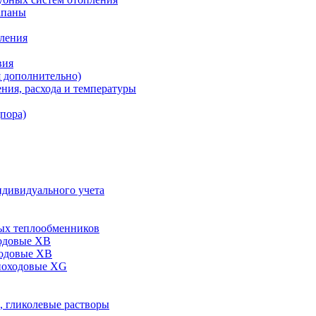
апаны
пления
вия
я дополнительно)
ния, расхода и температуры
дпора)
ндивидуального учета
ых теплообменников
одовые XB
ходовые ХВ
ноходовые ХG
, гликолевые растворы