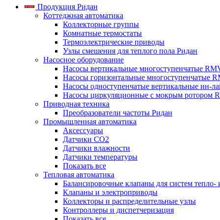
Продукция Ридан
Коттеджная автоматика
Коллекторные группы
Комнатные термостаты
Термоэлектрические приводы
Узлы смешения для теплого пола Ридан
Насосное оборудование
Насосы вертикальные многоступенчатые RM
Насосы горизонтальные многоступенчатые R
Насосы одноступенчатые вертикальные ин-л
Насосы циркуляционные с мокрым ротором 
Приводная техника
Преобразователи частоты Ридан
Промышленная автоматика
Аксессуары
Датчики CO2
Датчики влажности
Датчики температуры
Показать все
Тепловая автоматика
Балансировочные клапаны для систем тепло-
Клапаны и электроприводы
Коллекторы и распределительные узлы
Контроллеры и диспетчеризация
Показать все