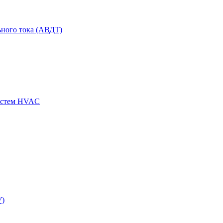
ного тока (АВДТ)
истем HVAC
У)