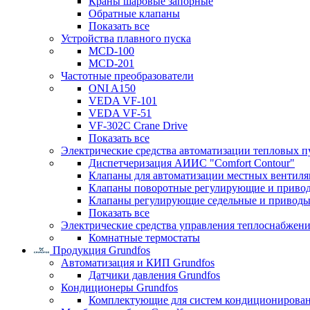
Краны шаровые запорные
Обратные клапаны
Показать все
Устройства плавного пуска
MCD-100
MCD-201
Частотные преобразователи
ONI A150
VEDA VF-101
VEDA VF-51
VF-302C Crane Drive
Показать все
Электрические средства автоматизации тепловых п
Диспетчеризация АИИС "Comfort Contour"
Клапаны для автоматизации местных вентил
Клапаны поворотные регулирующие и приво
Клапаны регулирующие седельные и приводы
Показать все
Электрические средства управления теплоснабжен
Комнатные термостаты
Продукция Grundfos
Автоматизация и КИП Grundfos
Датчики давления Grundfos
Кондиционеры Grundfos
Комплектующие для систем кондиционирова