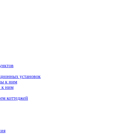
унктов
яционных установок
ды к ним
 к ним
ием коттеджей
ния