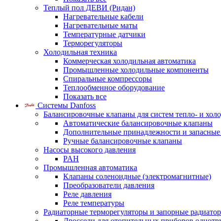
Теплый пол ДЕВИ (Ридан)
Нагревательные кабели
Нагревательные маты
Температурные датчики
Терморегуляторы
Холодильная техника
Коммерческая холодильная автоматика
Промышленные холодильные компоненты
Спиральные компрессоры
Теплообменное оборудование
Показать все
Системы Danfoss
Балансировочные клапаны для систем тепло- и хол
Автоматические балансировочные клапаны
Дополнительные принадлежности и запасные
Ручные балансировочные клапаны
Насосы высокого давления
PAH
Промышленная автоматика
Клапаны соленоидные (электромагнитные)
Преобразователи давления
Реле давления
Реле температуры
Радиаторные терморегуляторы и запорные радиато
Дроссели для отопительных приборов однотр