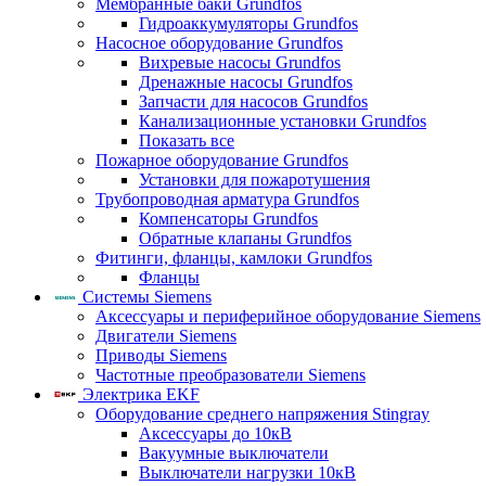
Мембранные баки Grundfos
Гидроаккумуляторы Grundfos
Насосное оборудование Grundfos
Вихревые насосы Grundfos
Дренажные насосы Grundfos
Запчасти для насосов Grundfos
Канализационные установки Grundfos
Показать все
Пожарное оборудование Grundfos
Установки для пожаротушения
Трубопроводная арматура Grundfos
Компенсаторы Grundfos
Обратные клапаны Grundfos
Фитинги, фланцы, камлоки Grundfos
Фланцы
Системы Siemens
Аксессуары и периферийное оборудование Siemens
Двигатели Siemens
Приводы Siemens
Частотные преобразователи Siemens
Электрика EKF
Оборудование среднего напряжения Stingray
Аксессуары до 10кВ
Вакуумные выключатели
Выключатели нагрузки 10кВ