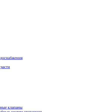
одоснабжения
 части
рные клапаны
убных систем отопления