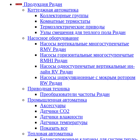
Продукция Ридан
Коттеджная автоматика
Коллекторные группы
Комнатные термостаты
Термоэлектрические приводы
Узлы смешения для теплого пола Ридан
Насосное оборудование
Насосы вертикальные многоступенчатые
RMV Ридан
Насосы горизонтальные многоступенчатые
RMHI Ридан
Насосы одноступенчатые вертикальные ин-
лайн RV Ридан
Насосы циркуляционные с мокрым ротором
RW Ридан
Приводная техника
Преобразователи частоты Ридан
Промышленная автоматика
Аксессуары
Датчики CO2
Датчики влажности
Датчики температуры
Показать все
Тепловая автоматика
Балансировочные клапаны для систем тепло-