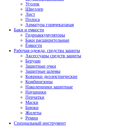
Уголок
Швеллер
Лист
Полоса
Арматура горячекатаная
Баки и емкости
Гидроаккумуляторы
Баки расширительные
Ёмкости
Рабочая одежда, средства защиты
Аксессуары средств защиты
Беруши
Защитные очки
Защитные шлемы
Коврики диэлектрические
Комбинезоны
Наколенники защитные
Наушники
Перчатки
Маски
Брюки
Жилеты
Ремни
Специальный инструмент