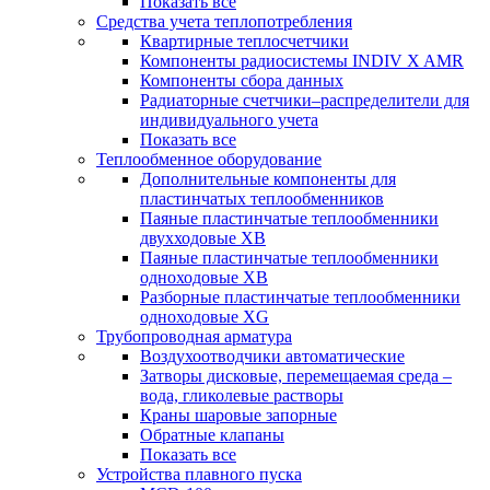
Показать все
Средства учета теплопотребления
Квартирные теплосчетчики
Компоненты радиосистемы INDIV X AMR
Компоненты сбора данных
Радиаторные счетчики–распределители для
индивидуального учета
Показать все
Теплообменное оборудование
Дополнительные компоненты для
пластинчатых теплообменников
Паяные пластинчатые теплообменники
двухходовые XB
Паяные пластинчатые теплообменники
одноходовые ХВ
Разборные пластинчатые теплообменники
одноходовые ХG
Трубопроводная арматура
Воздухоотводчики автоматические
Затворы дисковые, перемещаемая среда –
вода, гликолевые растворы
Краны шаровые запорные
Обратные клапаны
Показать все
Устройства плавного пуска