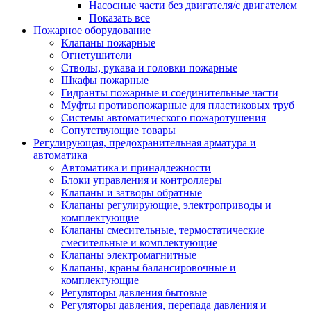
Насосные части без двигателя/с двигателем
Показать все
Пожарное оборудование
Клапаны пожарные
Огнетушители
Стволы, рукава и головки пожарные
Шкафы пожарные
Гидранты пожарные и соединительные части
Муфты противопожарные для пластиковых труб
Системы автоматического пожаротушения
Сопутствующие товары
Регулирующая, предохранительная арматура и
автоматика
Автоматика и принадлежности
Блоки управления и контроллеры
Клапаны и затворы обратные
Клапаны регулирующие, электроприводы и
комплектующие
Клапаны смесительные, термостатические
смесительные и комплектующие
Клапаны электромагнитные
Клапаны, краны балансировочные и
комплектующие
Регуляторы давления бытовые
Регуляторы давления, перепада давления и