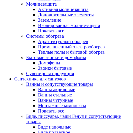
Молниезащита
Активная молниезащита
Дополнительные элементы
Заземление
Изолированная молниезащита
Показать все
Системы обогрева
Архитектурный обогрев
Промышленный электрообогрев
Теплые полы и бытовой обогрев
Бытовые звонки и домофоны
Домофоны
Звонки бытовые
Сувенирная продукция
Сантехника для санузлов
Ванны и сопутствующие товары
Ванны акриловые
Ванны стальные
Ванны чугунные
Монтажные комплекты
Показать все
Биде, писсуары, чаши Генуя и сопутствующие
товары
Биде напольные
Биде подвесное