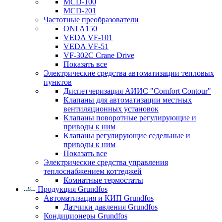
MCD-100
MCD-201
Частотные преобразователи
ONI A150
VEDA VF-101
VEDA VF-51
VF-302C Crane Drive
Показать все
Электрические средства автоматизации тепловых
пунктов
Диспетчеризация АИИС "Comfort Contour"
Клапаны для автоматизации местных
вентиляционных установок
Клапаны поворотные регулирующие и
приводы к ним
Клапаны регулирующие седельные и
приводы к ним
Показать все
Электрические средства управления
теплоснабжением коттеджей
Комнатные термостаты
Продукция Grundfos
Автоматизация и КИП Grundfos
Датчики давления Grundfos
Кондиционеры Grundfos