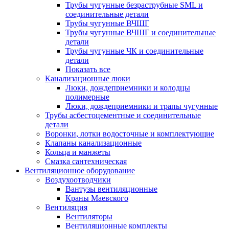
Трубы чугунные безраструбные SML и
соединительные детали
Трубы чугунные ВЧШГ
Трубы чугунные ВЧШГ и соединительные
детали
Трубы чугунные ЧК и соединительные
детали
Показать все
Канализационные люки
Люки, дождеприемники и колодцы
полимерные
Люки, дождеприемники и трапы чугунные
Трубы асбестоцементные и соединительные
детали
Воронки, лотки водосточные и комплектующие
Клапаны канализационные
Кольца и манжеты
Смазка сантехническая
Вентиляционное оборудование
Воздухоотводчики
Вантузы вентиляционные
Краны Маевского
Вентиляция
Вентиляторы
Вентиляционные комплекты