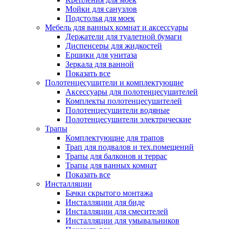
Мойки для санузлов
Подстолья для моек
Мебель для ванных комнат и аксессуары
Держатели для туалетной бумаги
Диспенсеры для жидкостей
Ершики для унитаза
Зеркала для ванной
Показать все
Полотенцесушители и комплектующие
Аксессуары для полотенцесушителей
Комплекты полотенцесушителей
Полотенцесушители водяные
Полотенцесушители электрические
Трапы
Комплектующие для трапов
Трап для подвалов и тех.помещений
Трапы для балконов и террас
Трапы для ванных комнат
Показать все
Инсталляции
Бачки скрытого монтажа
Инсталляции для биде
Инсталляции для смесителей
Инсталляции для умывальников