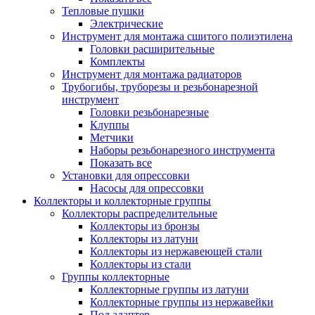
Тепловые пушки
Электрические
Инструмент для монтажа сшитого полиэтилена
Головки расширительные
Комплекты
Инструмент для монтажа радиаторов
Трубогибы, труборезы и резьбонарезной
инструмент
Головки резьбонарезные
Клуппы
Метчики
Наборы резьбонарезного инструмента
Показать все
Установки для опрессовки
Насосы для опрессовки
Коллекторы и коллекторные группы
Коллекторы распределительные
Коллекторы из бронзы
Коллекторы из латуни
Коллекторы из нержавеющей стали
Коллекторы из стали
Группы коллекторные
Коллекторные группы из латуни
Коллекторные группы из нержавейки
Под адаптер