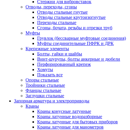
Стержни для вибровставок
Отводы, переходы, сгоны
Отводы стальные гнутые
Отводы стальные крутоизогнутые
Переходы стальные
Сгоны, бочата, резьбы и отрезки труб
Муфты
Грувлок (бессварные муфтовые соединения)
Муфты соединительные ПФРК и ДРК
Крепежные элементы
Болты, гайки и шайбы
Винт-шурупы, болты анкерные и дюбели
Перфорированный крепеж
Хомуты
Показать все
Опоры стальные
Тройники стальные
Фланцы стальные
Заглушки стальные
Запорная арматура и электроприводы
Краны
Краны конусные латунные
Краны латунные водоразборные
Краны латунные для бытовых приборов
Краны латунные для манометров