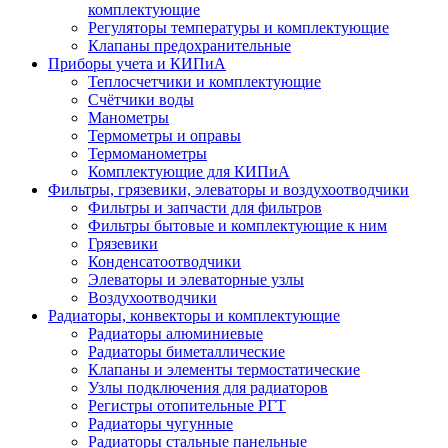
комплектующие
Регуляторы температуры и комплектующие
Клапаны предохранительные
Приборы учета и КИПиА
Теплосчетчики и комплектующие
Счётчики воды
Манометры
Термометры и оправы
Термоманометры
Комплектующие для КИПиА
Фильтры, грязевики, элеваторы и воздухоотводчики
Фильтры и запчасти для фильтров
Фильтры бытовые и комплектующие к ним
Грязевики
Конденсатоотводчики
Элеваторы и элеваторные узлы
Воздухоотводчики
Радиаторы, конвекторы и комплектующие
Радиаторы алюминиевые
Радиаторы биметаллические
Клапаны и элементы термостатические
Узлы подключения для радиаторов
Регистры отопительные РГТ
Радиаторы чугунные
Радиаторы стальные панельные