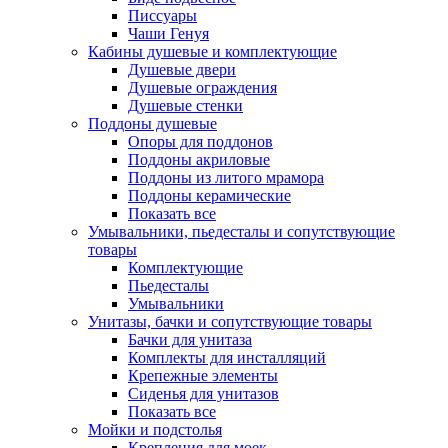
Писсуары
Чаши Генуя
Кабины душевые и комплектующие
Душевые двери
Душевые ограждения
Душевые стенки
Поддоны душевые
Опоры для поддонов
Поддоны акриловые
Поддоны из литого мрамора
Поддоны керамические
Показать все
Умывальники, пьедесталы и сопутствующие
товары
Комплектующие
Пьедесталы
Умывальники
Унитазы, бачки и сопутствующие товары
Бачки для унитаза
Комплекты для инсталляций
Крепежные элементы
Сиденья для унитазов
Показать все
Мойки и подстолья
Крепления для моек