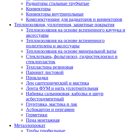
Радиаторы стальные трубчатые
Конвекторы
Конвекторы внутрипольные
Комплектующие для радиаторов и конвекторов
Теплоизоляция, уплотнения, защитные покрытия
Теплоизоляция на основе вспененного каучука и
аксессуары
Теплоизоляция на основе вспененного
полиэтилена и аксессуары
Теплоизоляция на основе минеральной ваты
Стеклоткань, фольгоизол, гидростеклоизол и
стеклопластик
Техпластина резиновая
Паронит листовой
Прокладки
Лен сантехнический и мастика
Лента ФУМ и нить уплотнительная
Набивка сальниковая, каболка и шнур
асбестоцементный
Грунтовка, мастика и лак
Асбокартон и пергамин
Герметики
Пена монтажная
Металлопрокат
Трубы профильные