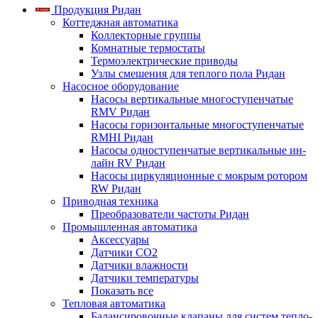
Продукция Ридан
Коттеджная автоматика
Коллекторные группы
Комнатные термостаты
Термоэлектрические приводы
Узлы смешения для теплого пола Ридан
Насосное оборудование
Насосы вертикальные многоступенчатые
RMV Ридан
Насосы горизонтальные многоступенчатые
RMHI Ридан
Насосы одноступенчатые вертикальные ин-
лайн RV Ридан
Насосы циркуляционные с мокрым ротором
RW Ридан
Приводная техника
Преобразователи частоты Ридан
Промышленная автоматика
Аксессуары
Датчики CO2
Датчики влажности
Датчики температуры
Показать все
Тепловая автоматика
Балансировочные клапаны для систем тепло-