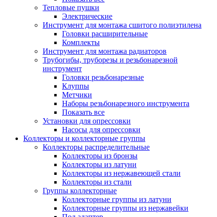
Тепловые пушки
Электрические
Инструмент для монтажа сшитого полиэтилена
Головки расширительные
Комплекты
Инструмент для монтажа радиаторов
Трубогибы, труборезы и резьбонарезной
инструмент
Головки резьбонарезные
Клуппы
Метчики
Наборы резьбонарезного инструмента
Показать все
Установки для опрессовки
Насосы для опрессовки
Коллекторы и коллекторные группы
Коллекторы распределительные
Коллекторы из бронзы
Коллекторы из латуни
Коллекторы из нержавеющей стали
Коллекторы из стали
Группы коллекторные
Коллекторные группы из латуни
Коллекторные группы из нержавейки
Под адаптер