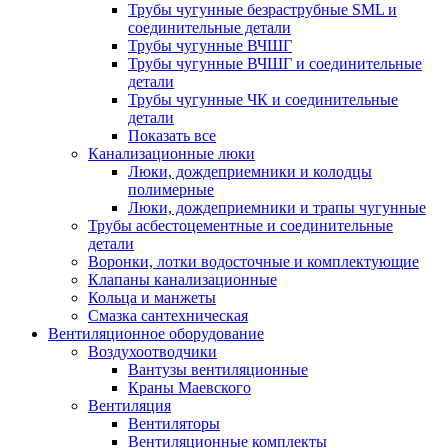
Трубы чугунные безраструбные SML и
соединительные детали
Трубы чугунные ВЧШГ
Трубы чугунные ВЧШГ и соединительные
детали
Трубы чугунные ЧК и соединительные
детали
Показать все
Канализационные люки
Люки, дождеприемники и колодцы
полимерные
Люки, дождеприемники и трапы чугунные
Трубы асбестоцементные и соединительные
детали
Воронки, лотки водосточные и комплектующие
Клапаны канализационные
Кольца и манжеты
Смазка сантехническая
Вентиляционное оборудование
Воздухоотводчики
Вантузы вентиляционные
Краны Маевского
Вентиляция
Вентиляторы
Вентиляционные комплекты