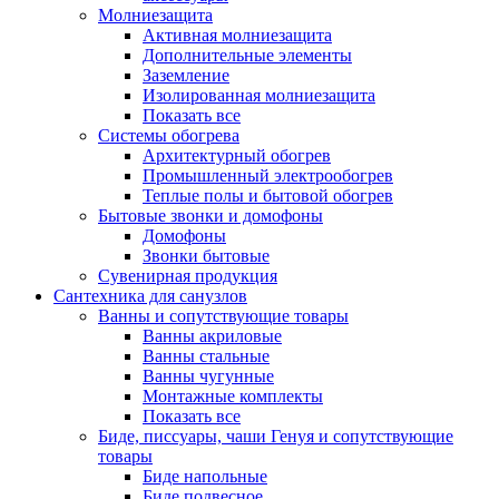
Молниезащита
Активная молниезащита
Дополнительные элементы
Заземление
Изолированная молниезащита
Показать все
Системы обогрева
Архитектурный обогрев
Промышленный электрообогрев
Теплые полы и бытовой обогрев
Бытовые звонки и домофоны
Домофоны
Звонки бытовые
Сувенирная продукция
Сантехника для санузлов
Ванны и сопутствующие товары
Ванны акриловые
Ванны стальные
Ванны чугунные
Монтажные комплекты
Показать все
Биде, писсуары, чаши Генуя и сопутствующие
товары
Биде напольные
Биде подвесное