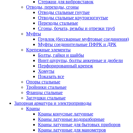
Стержни для вибровставок
Отводы, переходы, сгоны
Отводы стальные гнутые
Отводы стальные крутоизогнутые
Переходы стальные
Сгоны, бочата, резьбы и отрезки труб
Муфты
Грувлок (бессварные муфтовые соединения)
Муфты соединительные ПФРК и ДРК
Крепежные элементы
Болты, гайки и шайбы
Винт-шурупы, болты анкерные и дюбели
Перфорированный крепеж
Хомуты
Показать все
Опоры стальные
Тройники стальные
Фланцы стальные
Заглушки стальные
Запорная арматура и электроприводы
Краны
Краны конусные латунные
Краны латунные водоразборные
Краны латунные для бытовых приборов
Краны латунные для манометров