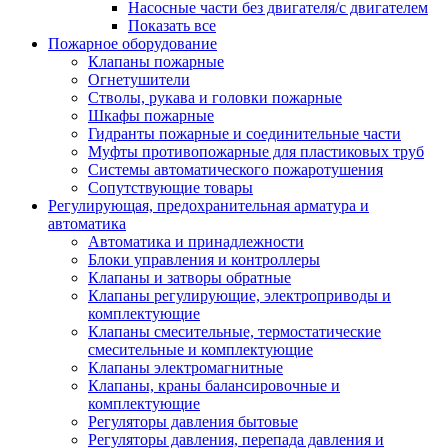
Насосные части без двигателя/с двигателем
Показать все
Пожарное оборудование
Клапаны пожарные
Огнетушители
Стволы, рукава и головки пожарные
Шкафы пожарные
Гидранты пожарные и соединительные части
Муфты противопожарные для пластиковых труб
Системы автоматического пожаротушения
Сопутствующие товары
Регулирующая, предохранительная арматура и
автоматика
Автоматика и принадлежности
Блоки управления и контроллеры
Клапаны и затворы обратные
Клапаны регулирующие, электроприводы и
комплектующие
Клапаны смесительные, термостатические
смесительные и комплектующие
Клапаны электромагнитные
Клапаны, краны балансировочные и
комплектующие
Регуляторы давления бытовые
Регуляторы давления, перепада давления и