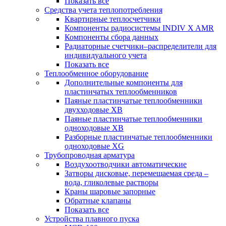
Показать все
Средства учета теплопотребления
Квартирные теплосчетчики
Компоненты радиосистемы INDIV X AMR
Компоненты сбора данных
Радиаторные счетчики–распределители для
индивидуального учета
Показать все
Теплообменное оборудование
Дополнительные компоненты для
пластинчатых теплообменников
Паяные пластинчатые теплообменники
двухходовые XB
Паяные пластинчатые теплообменники
одноходовые ХВ
Разборные пластинчатые теплообменники
одноходовые ХG
Трубопроводная арматура
Воздухоотводчики автоматические
Затворы дисковые, перемещаемая среда –
вода, гликолевые растворы
Краны шаровые запорные
Обратные клапаны
Показать все
Устройства плавного пуска