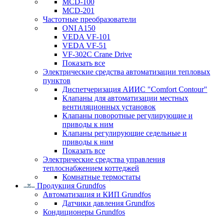
MCD-100
MCD-201
Частотные преобразователи
ONI A150
VEDA VF-101
VEDA VF-51
VF-302C Crane Drive
Показать все
Электрические средства автоматизации тепловых
пунктов
Диспетчеризация АИИС "Comfort Contour"
Клапаны для автоматизации местных
вентиляционных установок
Клапаны поворотные регулирующие и
приводы к ним
Клапаны регулирующие седельные и
приводы к ним
Показать все
Электрические средства управления
теплоснабжением коттеджей
Комнатные термостаты
Продукция Grundfos
Автоматизация и КИП Grundfos
Датчики давления Grundfos
Кондиционеры Grundfos