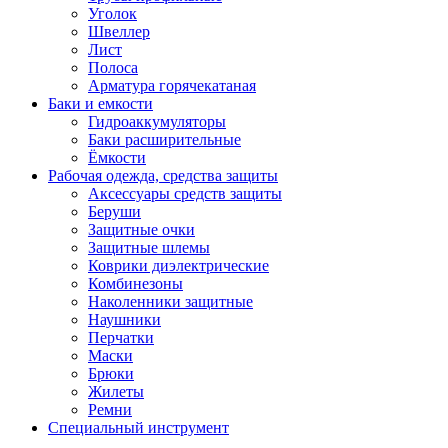
Уголок
Швеллер
Лист
Полоса
Арматура горячекатаная
Баки и емкости
Гидроаккумуляторы
Баки расширительные
Ёмкости
Рабочая одежда, средства защиты
Аксессуары средств защиты
Беруши
Защитные очки
Защитные шлемы
Коврики диэлектрические
Комбинезоны
Наколенники защитные
Наушники
Перчатки
Маски
Брюки
Жилеты
Ремни
Специальный инструмент