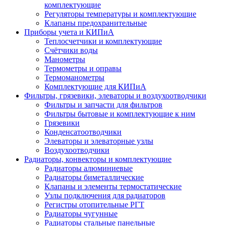
комплектующие
Регуляторы температуры и комплектующие
Клапаны предохранительные
Приборы учета и КИПиА
Теплосчетчики и комплектующие
Счётчики воды
Манометры
Термометры и оправы
Термоманометры
Комплектующие для КИПиА
Фильтры, грязевики, элеваторы и воздухоотводчики
Фильтры и запчасти для фильтров
Фильтры бытовые и комплектующие к ним
Грязевики
Конденсатоотводчики
Элеваторы и элеваторные узлы
Воздухоотводчики
Радиаторы, конвекторы и комплектующие
Радиаторы алюминиевые
Радиаторы биметаллические
Клапаны и элементы термостатические
Узлы подключения для радиаторов
Регистры отопительные РГТ
Радиаторы чугунные
Радиаторы стальные панельные