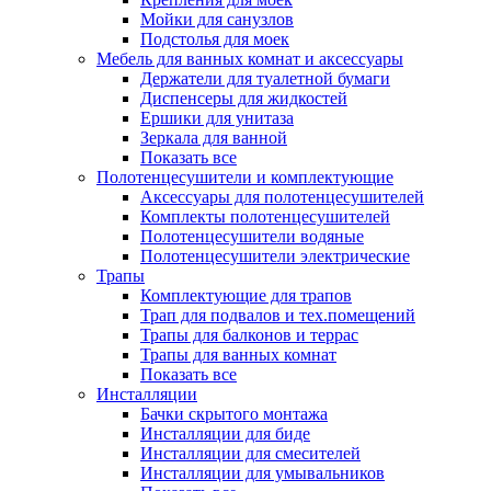
Мойки для санузлов
Подстолья для моек
Мебель для ванных комнат и аксессуары
Держатели для туалетной бумаги
Диспенсеры для жидкостей
Ершики для унитаза
Зеркала для ванной
Показать все
Полотенцесушители и комплектующие
Аксессуары для полотенцесушителей
Комплекты полотенцесушителей
Полотенцесушители водяные
Полотенцесушители электрические
Трапы
Комплектующие для трапов
Трап для подвалов и тех.помещений
Трапы для балконов и террас
Трапы для ванных комнат
Показать все
Инсталляции
Бачки скрытого монтажа
Инсталляции для биде
Инсталляции для смесителей
Инсталляции для умывальников