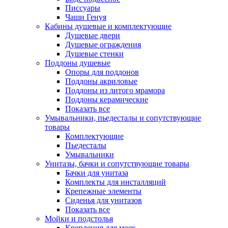
Писсуары
Чаши Генуя
Кабины душевые и комплектующие
Душевые двери
Душевые ограждения
Душевые стенки
Поддоны душевые
Опоры для поддонов
Поддоны акриловые
Поддоны из литого мрамора
Поддоны керамические
Показать все
Умывальники, пьедесталы и сопутствующие
товары
Комплектующие
Пьедесталы
Умывальники
Унитазы, бачки и сопутствующие товары
Бачки для унитаза
Комплекты для инсталляций
Крепежные элементы
Сиденья для унитазов
Показать все
Мойки и подстолья
Крепления для моек