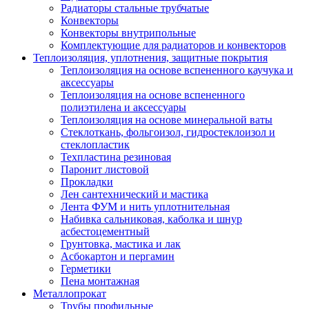
Радиаторы стальные трубчатые
Конвекторы
Конвекторы внутрипольные
Комплектующие для радиаторов и конвекторов
Теплоизоляция, уплотнения, защитные покрытия
Теплоизоляция на основе вспененного каучука и
аксессуары
Теплоизоляция на основе вспененного
полиэтилена и аксессуары
Теплоизоляция на основе минеральной ваты
Стеклоткань, фольгоизол, гидростеклоизол и
стеклопластик
Техпластина резиновая
Паронит листовой
Прокладки
Лен сантехнический и мастика
Лента ФУМ и нить уплотнительная
Набивка сальниковая, каболка и шнур
асбестоцементный
Грунтовка, мастика и лак
Асбокартон и пергамин
Герметики
Пена монтажная
Металлопрокат
Трубы профильные