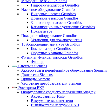
Мембранные баки Grundfos
Гидроаккумуляторы Grundfos
Насосное оборудование Grundfos
Вихревые насосы Grundfos
Дренажные насосы Grundfos
Запчасти для насосов Grundfos
Канализационные установки Grundfos
Показать все
Пожарное оборудование Grundfos
Установки для пожаротушения
Трубопроводная арматура Grundfos
Компенсаторы Grundfos
Обратные клапаны Grundfos
Фитинги, фланцы, камлоки Grundfos
Фланцы
Системы Siemens
Аксессуары и периферийное оборудование Siemens
Двигатели Siemens
Приводы Siemens
Частотные преобразователи Siemens
Электрика EKF
Оборудование среднего напряжения Stingray
Аксессуары до 10кВ
Вакуумные выключатели
Выключатели нагрузки 10кВ