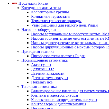
Продукция Ридан
Коттеджная автоматика
Коллекторные группы
Комнатные термостаты
Термоэлектрические приводы
Узлы смешения для теплого пола Ридан
Насосное оборудование
Насосы вертикальные многоступенчатые RM
Насосы горизонтальные многоступенчатые R
Насосы одноступенчатые вертикальные ин-л
Насосы циркуляционные с мокрым ротором 
Приводная техника
Преобразователи частоты Ридан
Промышленная автоматика
Аксессуары
Датчики CO2
Датчики влажности
Датчики температуры
Показать все
Тепловая автоматика
Балансировочные клапаны для систем тепло-
Клапаны и электроприводы
Коллекторы и распределительные узлы
Контроллеры и диспетчеризация
Показать все