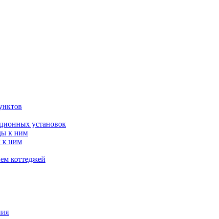
унктов
яционных установок
ды к ним
 к ним
ием коттеджей
ния