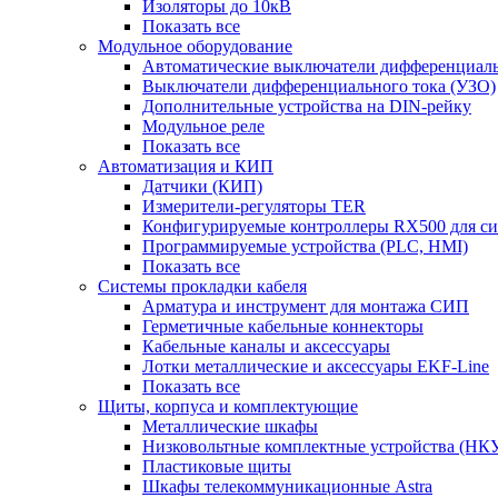
Изоляторы до 10кВ
Показать все
Модульное оборудование
Автоматические выключатели дифференциаль
Выключатели дифференциального тока (УЗО)
Дополнительные устройства на DIN-рейку
Модульное реле
Показать все
Автоматизация и КИП
Датчики (КИП)
Измерители-регуляторы TER
Конфигурируемые контроллеры RX500 для с
Программируемые устройства (PLC, HMI)
Показать все
Системы прокладки кабеля
Арматура и инструмент для монтажа СИП
Герметичные кабельные коннекторы
Кабельные каналы и аксессуары
Лотки металлические и аксессуары EKF-Line
Показать все
Щиты, корпуса и комплектующие
Металлические шкафы
Низковольтные комплектные устройства (НК
Пластиковые щиты
Шкафы телекоммуникационные Astra