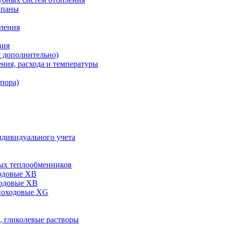
апаны
пления
вия
я дополнительно)
ния, расхода и температуры
дпора)
ндивидуального учета
ых теплообменников
одовые XB
ходовые ХВ
ноходовые ХG
, гликолевые растворы