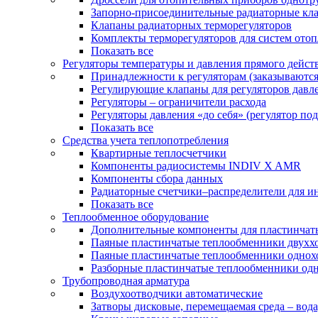
Запорно-присоединительные радиаторные кл
Клапаны радиаторных терморегуляторов
Комплекты терморегуляторов для систем ото
Показать все
Регуляторы температуры и давления прямого дейст
Принадлежности к регуляторам (заказываютс
Регулирующие клапаны для регуляторов давле
Регуляторы – ограничители расхода
Регуляторы давления «до себя» (регулятор по
Показать все
Средства учета теплопотребления
Квартирные теплосчетчики
Компоненты радиосистемы INDIV X AMR
Компоненты сбора данных
Радиаторные счетчики–распределители для и
Показать все
Теплообменное оборудование
Дополнительные компоненты для пластинчат
Паяные пластинчатые теплообменники двухх
Паяные пластинчатые теплообменники одно
Разборные пластинчатые теплообменники од
Трубопроводная арматура
Воздухоотводчики автоматические
Затворы дисковые, перемещаемая среда – вода