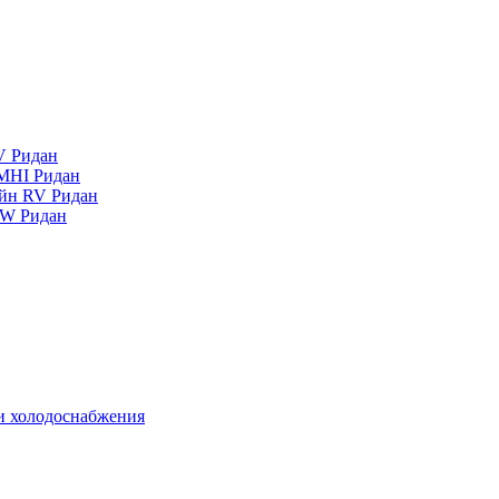
V Ридан
MHI Ридан
айн RV Ридан
RW Ридан
 и холодоснабжения