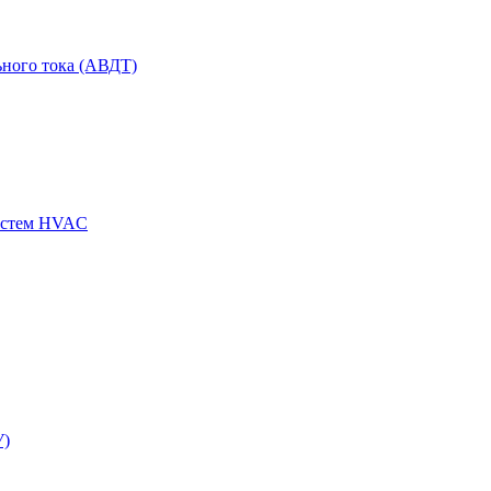
ного тока (АВДТ)
истем HVAC
У)