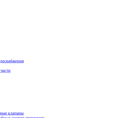
одоснабжения
 части
рные клапаны
убных систем отопления