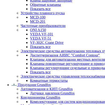
Краны шаровые запорные
Обратные клапаны
Показать все
Устройства плавного пуска
MCD-100
MCD-201
Частотные преобразователи
ONI A150
VEDA VF-101
VEDA VF-51
VF-302C Crane Drive
Показать все
Электрические средства автоматизации тепловых п
Диспетчеризация АИИС "Comfort Contour"
Клапаны для автоматизации местных вентил
Клапаны поворотные регулирующие и приво
Клапаны регулирующие седельные и приводы
Показать все
Электрические средства управления теплоснабжен
Комнатные термостаты
Продукция Grundfos
Автоматизация и КИП Grundfos
Датчики давления Grundfos
Кондиционеры Grundfos
Комплектующие для систем кондиционирова