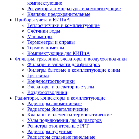
комплектующие
Регуляторы температуры и комплектующие
Клапаны предохранительные
Приборы учета и КИПиА
Теплосчетчики и комплектующие
Счётчики воды
Манометры
Термометры и оправы
Термоманометры
Комплектующие для КИПиА
Фильтры, грязевики, элеваторы и воздухоотводчики
Фильтры и запчасти для фильтров
Фильтры бытовые и комплектующие к ним
Грязевики
Конденсатоотводчики
Элеваторы и элеваторные узлы
Воздухоотводчики
Радиаторы, конвекторы и комплектующие
Радиаторы алюминиевые
Радиаторы биметаллические
Клапаны и элементы термостатические
Узлы подключения для радиаторов
Регистры отопительные РГТ
Радиаторы чугунные
Радиаторы стальные панельные