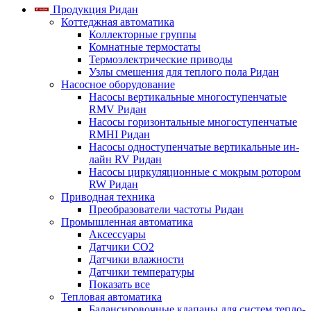
Продукция Ридан
Коттеджная автоматика
Коллекторные группы
Комнатные термостаты
Термоэлектрические приводы
Узлы смешения для теплого пола Ридан
Насосное оборудование
Насосы вертикальные многоступенчатые
RMV Ридан
Насосы горизонтальные многоступенчатые
RMHI Ридан
Насосы одноступенчатые вертикальные ин-
лайн RV Ридан
Насосы циркуляционные с мокрым ротором
RW Ридан
Приводная техника
Преобразователи частоты Ридан
Промышленная автоматика
Аксессуары
Датчики CO2
Датчики влажности
Датчики температуры
Показать все
Тепловая автоматика
Балансировочные клапаны для систем тепло-