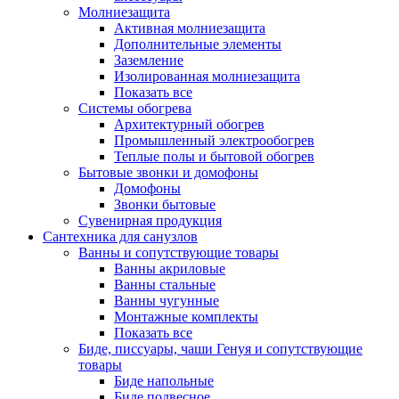
Молниезащита
Активная молниезащита
Дополнительные элементы
Заземление
Изолированная молниезащита
Показать все
Системы обогрева
Архитектурный обогрев
Промышленный электрообогрев
Теплые полы и бытовой обогрев
Бытовые звонки и домофоны
Домофоны
Звонки бытовые
Сувенирная продукция
Сантехника для санузлов
Ванны и сопутствующие товары
Ванны акриловые
Ванны стальные
Ванны чугунные
Монтажные комплекты
Показать все
Биде, писсуары, чаши Генуя и сопутствующие
товары
Биде напольные
Биде подвесное