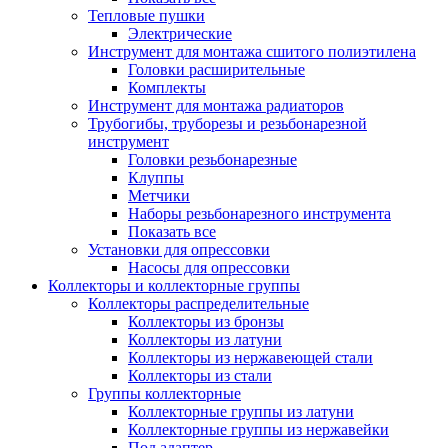
Тепловые пушки
Электрические
Инструмент для монтажа сшитого полиэтилена
Головки расширительные
Комплекты
Инструмент для монтажа радиаторов
Трубогибы, труборезы и резьбонарезной
инструмент
Головки резьбонарезные
Клуппы
Метчики
Наборы резьбонарезного инструмента
Показать все
Установки для опрессовки
Насосы для опрессовки
Коллекторы и коллекторные группы
Коллекторы распределительные
Коллекторы из бронзы
Коллекторы из латуни
Коллекторы из нержавеющей стали
Коллекторы из стали
Группы коллекторные
Коллекторные группы из латуни
Коллекторные группы из нержавейки
Под адаптер