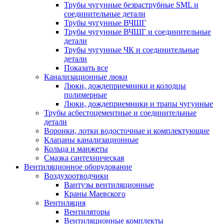
Трубы чугунные безраструбные SML и
соединительные детали
Трубы чугунные ВЧШГ
Трубы чугунные ВЧШГ и соединительные
детали
Трубы чугунные ЧК и соединительные
детали
Показать все
Канализационные люки
Люки, дождеприемники и колодцы
полимерные
Люки, дождеприемники и трапы чугунные
Трубы асбестоцементные и соединительные
детали
Воронки, лотки водосточные и комплектующие
Клапаны канализационные
Кольца и манжеты
Смазка сантехническая
Вентиляционное оборудование
Воздухоотводчики
Вантузы вентиляционные
Краны Маевского
Вентиляция
Вентиляторы
Вентиляционные комплекты