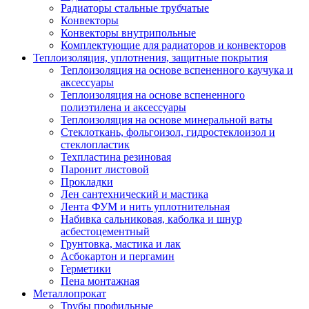
Радиаторы стальные трубчатые
Конвекторы
Конвекторы внутрипольные
Комплектующие для радиаторов и конвекторов
Теплоизоляция, уплотнения, защитные покрытия
Теплоизоляция на основе вспененного каучука и
аксессуары
Теплоизоляция на основе вспененного
полиэтилена и аксессуары
Теплоизоляция на основе минеральной ваты
Стеклоткань, фольгоизол, гидростеклоизол и
стеклопластик
Техпластина резиновая
Паронит листовой
Прокладки
Лен сантехнический и мастика
Лента ФУМ и нить уплотнительная
Набивка сальниковая, каболка и шнур
асбестоцементный
Грунтовка, мастика и лак
Асбокартон и пергамин
Герметики
Пена монтажная
Металлопрокат
Трубы профильные