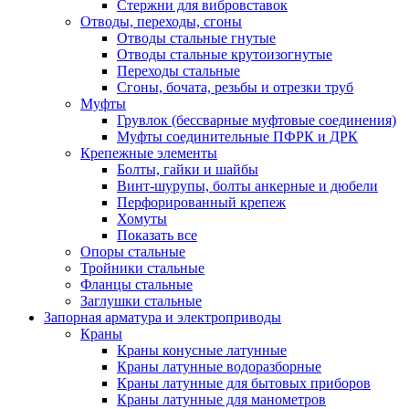
Стержни для вибровставок
Отводы, переходы, сгоны
Отводы стальные гнутые
Отводы стальные крутоизогнутые
Переходы стальные
Сгоны, бочата, резьбы и отрезки труб
Муфты
Грувлок (бессварные муфтовые соединения)
Муфты соединительные ПФРК и ДРК
Крепежные элементы
Болты, гайки и шайбы
Винт-шурупы, болты анкерные и дюбели
Перфорированный крепеж
Хомуты
Показать все
Опоры стальные
Тройники стальные
Фланцы стальные
Заглушки стальные
Запорная арматура и электроприводы
Краны
Краны конусные латунные
Краны латунные водоразборные
Краны латунные для бытовых приборов
Краны латунные для манометров