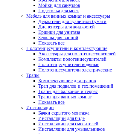
Мойки для санузлов
Подстолья для моек
Мебель для ванных комнат и аксессуары
Держатели для туалетной бумаги
Диспенсеры для жидкостей
Ершики для унитаза
Зеркала для ванной
Показать все
Полотенцесушители и комплектующие
Аксессуары для полотенцесушителей
Комплекты полотенцесушителей
Полотенцесушители водяные
Полотенцесушители электрические
Трапы
Комплектующие для трапов
Трап для подвалов и тех.помещений
Трапы для балконов и террас
Трапы для ванных комнат
Показать все
Инсталляции
Бачки скрытого монтажа
Инсталляции для биде
Инсталляции для смесителей
Инсталляции для умывальников