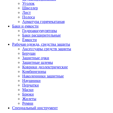
Уголок
Швеллер
Лист
Полоса
Арматура горячекатаная
Баки и емкости
Гидроаккумуляторы
Баки расширительные
Ёмкости
Рабочая одежда, средства защиты
Аксессуары средств защиты
Беруши
Защитные очки
Защитные шлемы
Коврики диэлектрические
Комбинезоны
Наколенники защитные
Наушники
Перчатки
Маски
Брюки
Жилеты
Ремни
Специальный инструмент