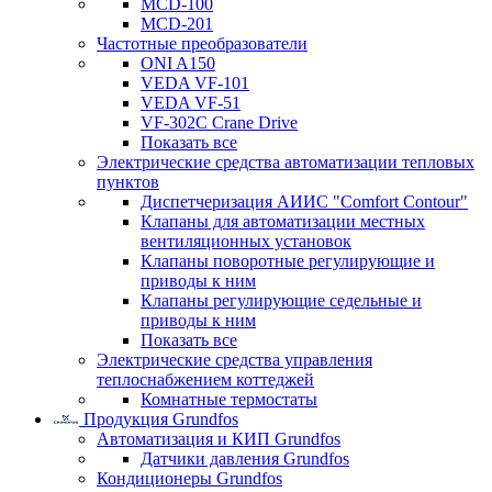
MCD-100
MCD-201
Частотные преобразователи
ONI A150
VEDA VF-101
VEDA VF-51
VF-302C Crane Drive
Показать все
Электрические средства автоматизации тепловых
пунктов
Диспетчеризация АИИС "Comfort Contour"
Клапаны для автоматизации местных
вентиляционных установок
Клапаны поворотные регулирующие и
приводы к ним
Клапаны регулирующие седельные и
приводы к ним
Показать все
Электрические средства управления
теплоснабжением коттеджей
Комнатные термостаты
Продукция Grundfos
Автоматизация и КИП Grundfos
Датчики давления Grundfos
Кондиционеры Grundfos