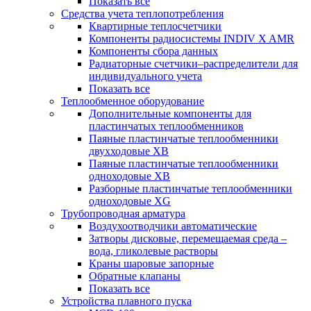
Показать все
Средства учета теплопотребления
Квартирные теплосчетчики
Компоненты радиосистемы INDIV X AMR
Компоненты сбора данных
Радиаторные счетчики–распределители для
индивидуального учета
Показать все
Теплообменное оборудование
Дополнительные компоненты для
пластинчатых теплообменников
Паяные пластинчатые теплообменники
двухходовые XB
Паяные пластинчатые теплообменники
одноходовые ХВ
Разборные пластинчатые теплообменники
одноходовые ХG
Трубопроводная арматура
Воздухоотводчики автоматические
Затворы дисковые, перемещаемая среда –
вода, гликолевые растворы
Краны шаровые запорные
Обратные клапаны
Показать все
Устройства плавного пуска